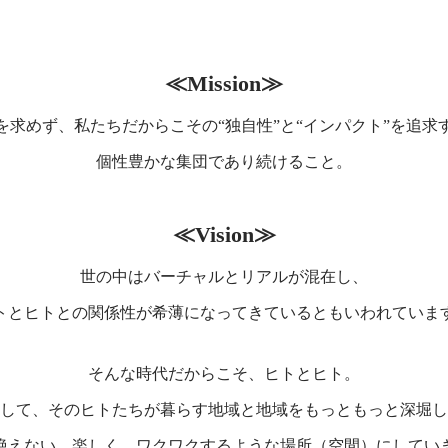
≪Mission≫
を求めず、私たちだからこその
“独自性”と“インパクト”を追求
個性豊かな集団であり続けること。
≪Vision≫
世の中はバーチャルとリアルが混在し、
トとヒトとの関係性が
希薄になってきているともいわれていま
そんな時代だからこそ、ヒトとヒト。
して、そのヒトたちが暮らす地域と
地域をもっともっと深堀し
絶えない、楽しく、
ワクワクするような場所（空間）にしてい