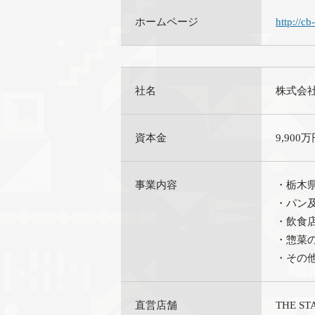
ホームページ
http://cb
社名
株式会社 s
資本金
9,900
事業内容
・栃木県
・パン
・飲食
・惣菜
・その
直営店舗
THE S